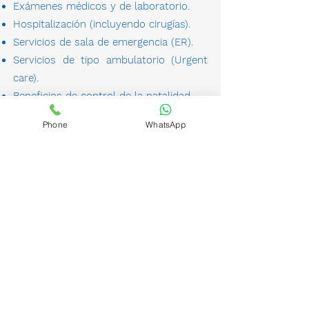
Ex
á
menes m
é
dicos y de laboratorio.
Hospitalización (incluyendo cirugías).
Servicios de sala de emergencia (ER).
Servicios de tipo ambulatorio (Urgent
care).
Beneficios de control de la natalidad.
Servicios de maternidad.
Phone
WhatsApp
Servicios de c
uidado prenatal y
postnatal.
Medicamentos recetados.
Servicios y aparatos de rehabilitación.
Inmunizaciones.
Otros servicios como de salud mental,
abuso de sustancias y control de
enfermedades crónicas.
Sin embargo no cubren servicios para el