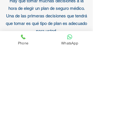
Hay que tomar muchas decisiones a la
hora de elegir un plan de seguro médico.
Una de las primeras decisiones que tendrá
que tomar es qué tipo de plan es adecuado
para usted.
¿Probablemente escuchó los términos
Phone
WhatsApp
Organización para el Mantenimiento de la
Salud (HMO), Organización de
Proveedores Preferidos (PPO) y
Organización de Proveedores Exclusivos
(PPO), pero no entiende realmente las
diferencias entre los dos?
¿Cuál es la más económica? ¿Cuál ofrece
la cobertura que usted necesita?
Para ayudarle a decidir, hemos creado un
sencillo cuadro comparativo que explica
las características básicas de los planes
HMO y PPO. Una vez que entienda mejor